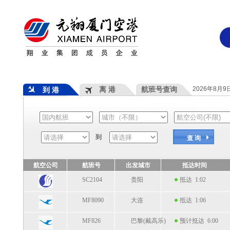
离 港
航班号查询
2026年8月
到 港
到
查 询
航空公司
航班号
出发城市
抵达时间
SC2104
贵阳
抵达 1:02
MF8090
大连
抵达 1:06
MF826
巴黎(戴高乐)
预计抵达 6:00