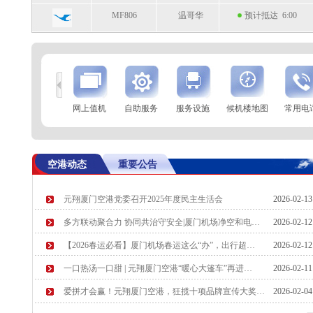
MF806
温哥华
预计抵达 6:00
到
查 询
网上值机
自助服务
服务设施
候机楼地图
常用电
航空公司
航班号
到达城市
起飞时间
MF8595
杭州
起飞 23:41
空港动态
重要公告
OD679
吉隆坡
起飞 0:05
元翔厦门空港党委召开2025年度民主生活会
2026-02-1
多方联动聚合力 协同共治守安全|厦门机场净空和电…
2026-02-1
【2026春运必看】厦门机场春运这么“办”，出行超…
2026-02-1
一口热汤一口甜 | 元翔厦门空港“暖心大篷车”再进…
2026-02-1
爱拼才会赢！元翔厦门空港，狂揽十项品牌宣传大奖…
2026-02-0