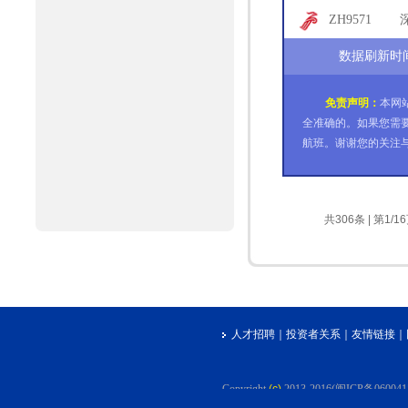
68
ZH9571
75
数据刷新时间:2
免责声明：
本网
全准确的。如果您需
航班。谢谢您的关注
共306条 | 第1/1
人才招聘
｜
投资者关系
｜
友情链接
｜
Copyright
(c)
2013-2016(闽ICP备06004