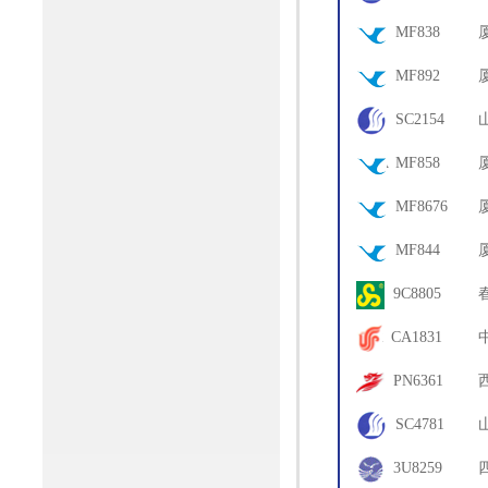
63
MF838
15
MF892
09
SC2154
09A
MF858
52
MF8676
52
MF844
52
9C8805
72
CA1831
73
PN6361
67
SC4781
75
3U8259