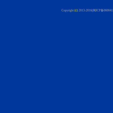
Copyright
(c)
2013-2016
(闽ICP备060041