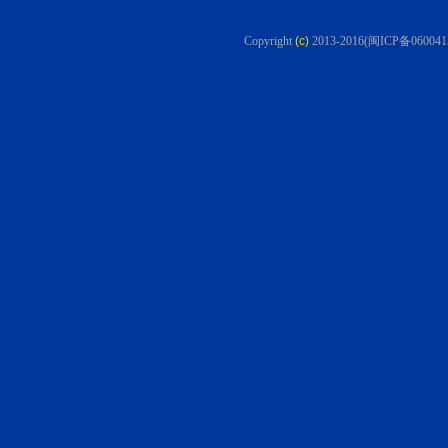
Copyright
(c)
2013-2016
(闽ICP备060041