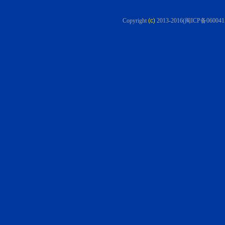
Copyright
(c)
2013-2016
(闽ICP备060041