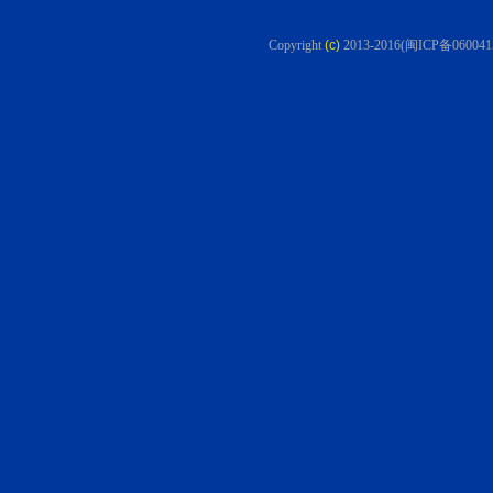
Copyright
(c)
2013-2016
(闽ICP备060041